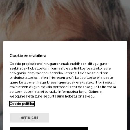
Cookieen erabilera
Cookie propioak eta hirugarrenenak erabiltzen ditugu gure
zerbitzuak hobetzeko, informazio estatistikoa osatzeko, zure
nabigazio-ohiturak analizatzeko, interes-taldeak zein diren
ondorioztatzeko, haien interesen profil bat sortzeko eta beste
gune batzuetan iragarki esanguratsuak erakusteko. Horri esker,
eskaintzen dugun edukia pertsonalizatu dezakegu eta interesa
sortzen duten atalei buruzko informazioa lortu. Gainera,
webgunea eta zure segurtasuna hobetu ditzakegu.
Cookie politika
KONFIGURATU