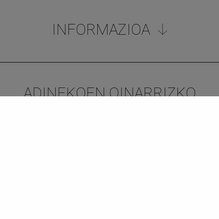
INFORMAZIOA
ADINEKOEN OINARRIZKO
PRESTAKUNTZA
ADINGABEEN ETA GAZTEEN
ZAINTZAILEENTZAKO
OINARRIZKO PRESTAKUNTZA