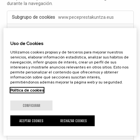
durante la navegación.
Cookies
www.peceprestakuntza.eus
estrictamente
necesarias
adaptive_image
Uso de Cookies
Propia
Utilizamos cookies propias y de terceros para mejorar nuestros
Sesión
servicios, elaborar información estadística, analizar sus hábitos de
navegación, inferir grupos de interés, crear un perfil de sus
intereses y mostrarle anuncios relevantes en otros sitios. Esto nos
permite personalizar el contenido que ofrecemos y obtener
peceprestakuntza.eus
información sobre qué secciones suscitan interés,
permitiéndonos además mejorar la página web y su seguridad.
OptanonAlertBoxClosed
,
OptanonConsent
Política de cookies
Propia
CONFIGURAR
364 Días, 364 Días
ACEPTAR COOKIES
RECHAZAR COOKIES
cookiepro.com