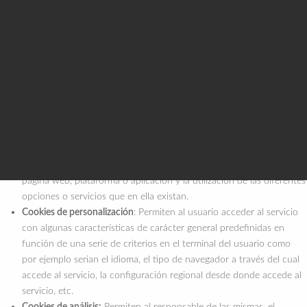
Cookies propias:
Son aquéllas que se envían al equipo terminal del
usuario desde un equipo o dominio gestionado por el propio editor
y desde el que se presta el servicio solicitado por el usuario.
Cookies de tercero:
Son aquéllas que se envían al equipo terminal
del usuario desde un equipo o dominio que no es gestionado por el
editor, sino por otra entidad que trata los datos obtenidos través de
las cookies.
Cookies de sesión
: Recaban y almacenan datos mientras el usuario
accede a una página web.
Cookies técnicas
: Permiten al usuario la navegación a través de una
página web, plataforma o aplicación y la utilización de las diferentes
opciones o servicios que en ella existan.
Cookies de personalización
: Permiten al usuario acceder al servicio
con algunas características de carácter general predefinidas en
función de una serie de criterios en el terminal del usuario como
por ejemplo serian el idioma, el tipo de navegador a través del cual
accede al servicio, la configuración regional desde donde accede al
servicio, etc.
Cookies de análisis:
Permiten al responsable de las mismas, el